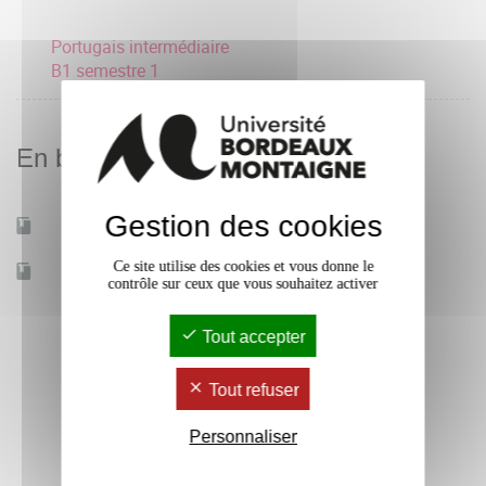
Portugais intermédiaire
B1 semestre 1
En bref
Gestion des cookies
Mobilité d'études
Oui
Ce site utilise des cookies et vous donne le
Accessible à distance
Non
contrôle sur ceux que vous souhaitez activer
Tout accepter
Tout refuser
Personnaliser