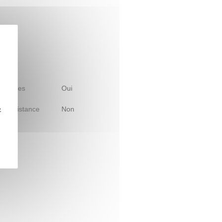
 d'études
Oui
le à distance
Non
z