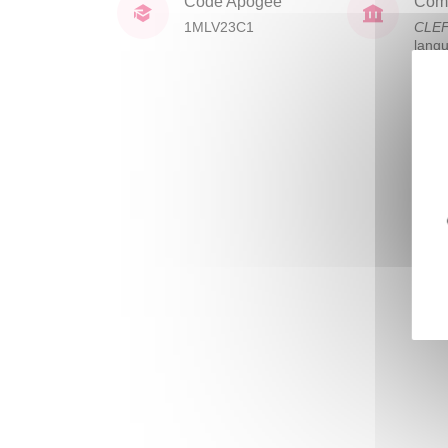
Code Apogée
Comp
1MLV23C1
CLE
lang