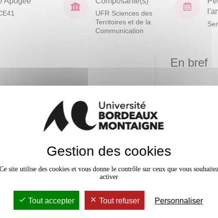
e Apogée
Composante(s)
Pé
l'
CE41
UFR Sciences des
Territoires et de la
Sem
Communication
En bref
Mobilité
ion sur un thème annuel.
Accessib
Gestion des cookies
ion publique ou politique.
Ce site utilise des cookies et vous donne le contrôle sur ceux que vous souhaite
activer
Tout accepter
Tout refuser
Personnaliser