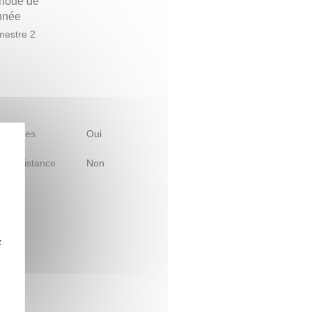
riode de
année
estre 2
 d'études
Oui
le à distance
Non
z