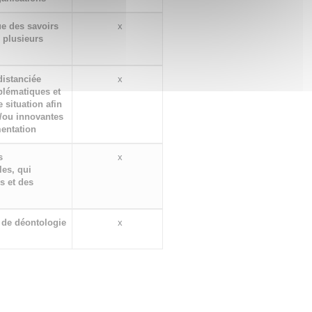
ue des savoirs
x
 plusieurs
distanciée
x
blématiques et
situation afin
t/ou innovantes
mentation
s
x
es, qui
s et des
, de déontologie
x