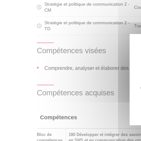
Stratégie et politique de communication 2 -
Cou
CM
Stratégie et politique de communication 2 -
Tra
TD
Compétences visées
Comprendre, analyser et élaborer des strat
Compétences acquises
Compétences
Bloc de
180 Développer et intégrer des savoir
compétences
en SHS et en communication des org