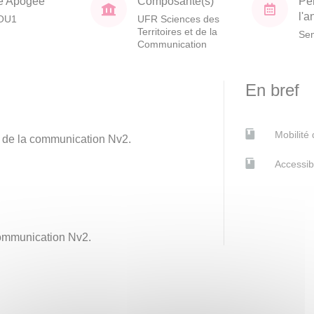
e Apogée
Composante(s)
Pé
l'
OU1
UFR Sciences des
Territoires et de la
Sem
Communication
En bref
Mobilité
s de la communication Nv2.
Accessib
communication Nv2.