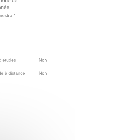
riode de
année
estre 4
 d'études
Non
le à distance
Non