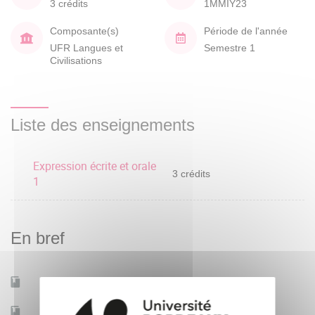
3 crédits
1MMIY23
Composante(s)
Période de l'année
UFR Langues et
Semestre 1
Civilisations
Liste des enseignements
Expression écrite et orale
3 crédits
1
En bref
Mobilité d'études
Non
Accessible à distance
Non