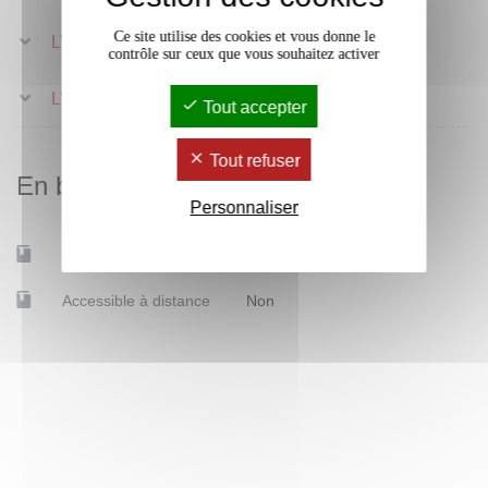
Ce site utilise des cookies et vous donne le
LV2 - Portugais
3 crédits
contrôle sur ceux que vous souhaitez activer
LV2 - Russe
3 crédits
Tout accepter
Tout refuser
En bref
Personnaliser
Mobilité d'études
Non
Accessible à distance
Non