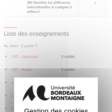
300 Identifier les différences
x
interculturelles et s'adapter à
celles-ci
Liste des enseignements
Au choix : 1 parmi 7
LV2 - Japonais
3 crédits
LV2 - Arabe
3 crédits
LV2 - Chinois
3 crédits
LV2 - Coréen
3 crédits
LV2 - Espagnol
3 crédits
Gestion des cookies