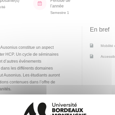
osante(s)
Période de
l'année
rité
Semestre 1
En bref
Mobilité
tut Ausonius constitue un aspect
ster HCP. Un cycle de séminaires
Accessib
et d’autres événements
e dans les différents domaines
itut Ausonius. Les étudiants auront
itions contenues dans l’offre de
nités.