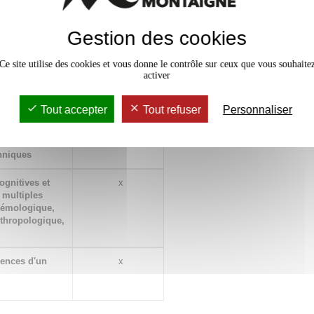
Niveau
Gestion des cookies
d'acquisition
Ce site utilise des cookies et vous donne le contrôle sur ceux que vous souhaite
hèse
x
activer
urces
x
Tout accepter
Tout refuser
Personnaliser
atrimoine et
x
chniques
ognitives et
x
 multiples
stémologique,
nthropologique,
iences d'un
x