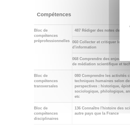
Compétences
Bloc de
487 Rédiger des notes de synt
compétences
préprofessionnelles
060 Collecter et critiquer les so
d'information
068 Comprendre des enjeux de p
de médiation scientifique et te
Bloc de
080 Comprendre les activités c
compétences
techniques humaines selon de
transversales
perspectives : historique, épi
sociologique, philologique, a
etc
Bloc de
136 Connaître l'histoire des sc
compétences
autre pays que la France
disciplinaires