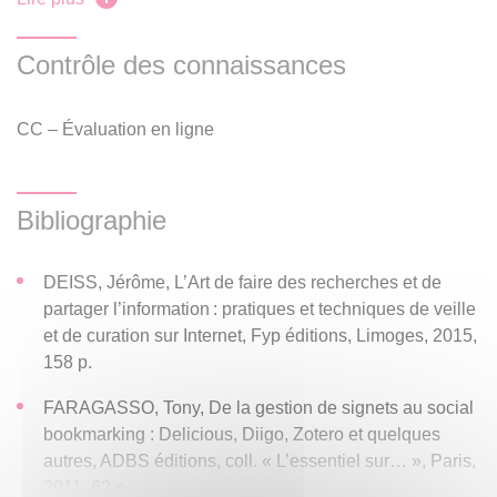
à tout étudiant chercheur. Cet enseignement comprend
quatre séances de 1h30 réparties au premier semestre.
Contrôle des connaissances
Les séances permettront d’approfondir la méthodologie et
la recherche documentaires, de découvrir les bonnes
CC – Évaluation en ligne
pratiques de la gestion des données de la recherche, de
revoir les attentes en matière de normes de présentation
Bibliographie
d’un mémoire universitaire et d’une bibliographie, de se
familiariser avec la maîtrise de la feuille de style (traitement
de texte). Par ailleurs, ils découvriront l’outil de gestion
DEISS, Jérôme, L’Art de faire des recherches et de
bibliographique Zotero. Le cours est prolongé par une
partager l’information : pratiques et techniques de veille
et de curation sur Internet, Fyp éditions, Limoges, 2015,
formation en ligne (plateforme e-campus), abordant
158 p.
notamment les questions du droit d’auteur et à l’image, la
gestion des corpus iconographiques et les enjeux de
FARAGASSO, Tony, De la gestion de signets au social
l’identité numérique du chercheur.
bookmarking : Delicious, Diigo, Zotero et quelques
autres, ADBS éditions, coll. « L’essentiel sur… », Paris,
L’évaluation repose sur un examen au S1 permettant de
2011, 62 p.