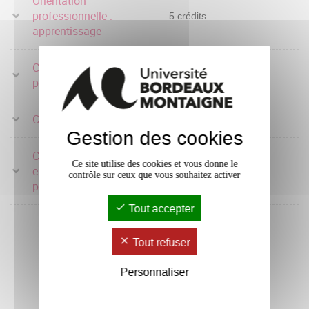
Orientation
professionnelle :
5 crédits
apprentissage
Connaissances du champ
8 crédits
professionnel
Connaissance des fonds
9 crédits
Gestion des cookies
Connaissance des
Ce site utilise des cookies et vous donne le
environnements
8 crédits
contrôle sur ceux que vous souhaitez activer
professionnels
Tout accepter
Tout refuser
Personnaliser