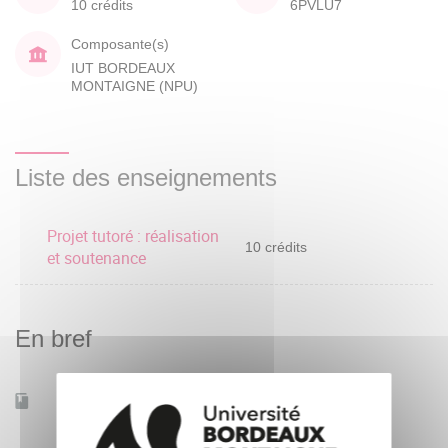
10 crédits
6PVLU7
Composante(s)
IUT BORDEAUX
MONTAIGNE (NPU)
Liste des enseignements
Projet tutoré : réalisation
10 crédits
et soutenance
En bref
Accessible à distance
Non