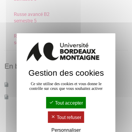
Russe avancé B2
semestre 5
Russe débutant A1
semestre 5
En bref
Gestion des cookies
Ce site utilise des cookies et vous donne le
Mobilité d'études
Oui
contrôle sur ceux que vous souhaitez activer
Accessible à distance
Non
Tout accepter
Tout refuser
Personnaliser