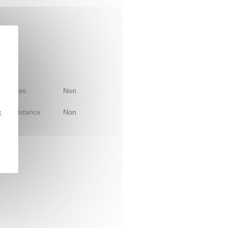
 d'études
Non
le à distance
Non
z