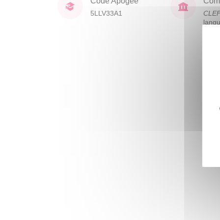
Code Apogée
Comp
5LLV33A1
CLE
lang