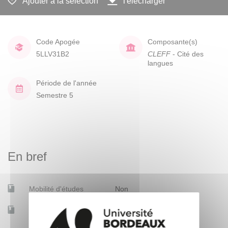
Ajouter à la sélection
Télécharger
Code Apogée
Composante(s)
5LLV31B2
CLEFF
- Cité des
langues
Période de l'année
Semestre 5
En bref
Mobilité d'études
Non
Accessible à distance
Non