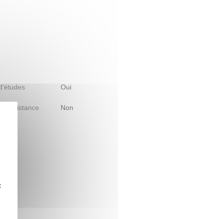
 d'études
Oui
le à distance
Non
z