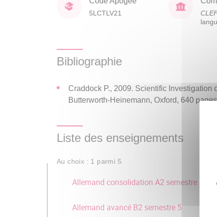
Code Apogée
Comp
5LCTLV21
CLE
lang
Bibliographie
Craddock P., 2009. Scientific Investigation
Butterworth-Heinemann, Oxford, 640 pages
Liste des enseignements
Au choix : 1 parmi 5
Allemand consolidation A2 semestre 5
Allemand avancé B2 semestre 5