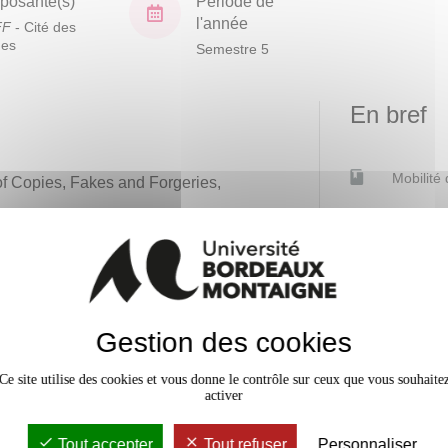
osante(s)
Période de
l'année
FF
- Cité des
ues
Semestre 5
En bref
Mobilité
 of Copies, Fakes and Forgeries,
.
Accessib
Gestion des cookies
Ce site utilise des cookies et vous donne le contrôle sur ceux que vous souhaite
activer
Tout accepter
Tout refuser
Personnaliser