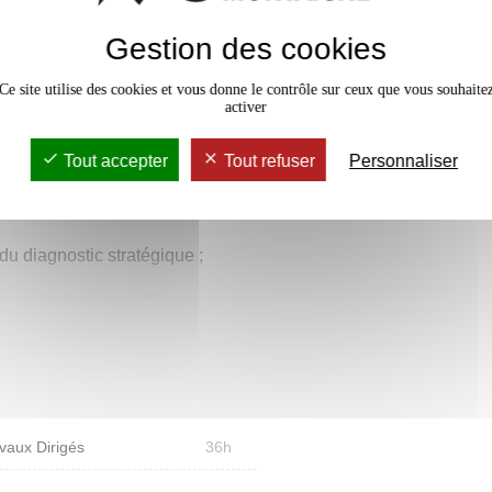
s un terrain donné. La capacité à
entifier, formuler et traduire
Gestion des cookies
liser à cette fin les moyens de
Ce site utilise des cookies et vous donne le contrôle sur ceux que vous souhaite
e et territoriale au service de la
 entretien d’acteurs, données
activer
ue les attendus pédagogiques et
Tout accepter
Tout refuser
Personnaliser
es ;
oriaux ;
du diagnostic stratégique ;
ions territoriales adéquates pour
et en réponse à une commande de
vaux Dirigés
36h