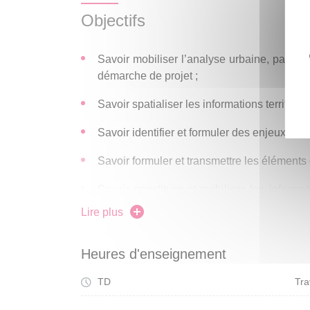
méthodes de diagnostic territorial ancrées dan
Objectifs
élaborer un positionnement d’équipe, à id
spatialement les enjeux du projet et à mobi
Savoir mobiliser l’analyse urbaine, paysagèr
connaissance tels que outils d’enquête et
démarche de projet ;
statistiques, cartographiques, etc. constit
professionnels de cet atelier.
Savoir spatialiser les informations territorial
Savoir identifier et formuler des enjeux territ
Savoir formuler et transmettre les éléments 
Savoir constituer et mobiliser les informat
prendre position en tant qu’équipe-proj
Lire plus
maitrise d’ouvrage.
Heures d'enseignement
TD
Tra