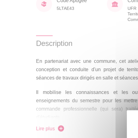
Code Apogée
Comp
5LTAE43
UFR 
Terri
Comm
Description
En partenariat avec une commune, cet atelie
conception et conduite d'un projet de terri
séances de travaux dirigés en salle et séances s
Il mobilise les connaissances et les ou
enseignements du semestre pour les mettre 
commande professionnelle (qui sera) traitée
d'étudiants.
Lire plus
Ce premier temps d'atelier est consacré à 