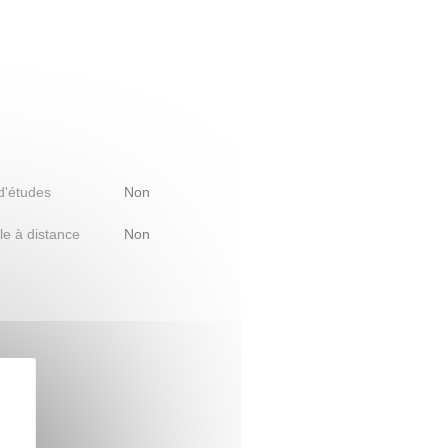
 d'études
Non
le à distance
Non