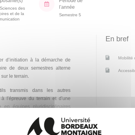
osante(s)
Période de
l'année
Sciences des
toires et de la
Semestre 5
unication
En bref
Mobilité
r d’initiation à la démarche de
toire de deux semestres alterne
Accessib
ur le terrain.
tils transmis dans les autres
à l'épreuve du terrain et d'une
 en équipes pluridisciplinaires
l'apprentissage de démarches et