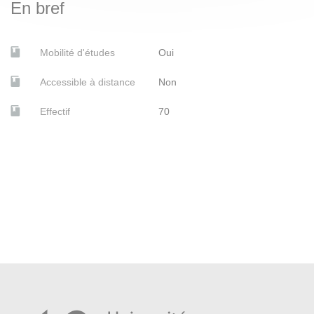
En bref
BORISOVA, Elena Andreevna, STERNIN, Grigorij
Ûrʹevič, MINOUSTCHINE, Maya, PALʹMIN, I. A. et
PALʹMIN, IGORʹ ANATOLʹEVIč Art nouveau russe.
Mobilité d'études
Oui
Paris, éditions du Regard, 1987. BU Lettres
Accessible à distance
Non
GRAY, Camilla, DOMINOV, Basile et BURLEIGH-
MOTLEY, Marian.
L'Avant-garde russe dans l'art
Effectif
70
moderne 1863-1922
. Edition revue et augmentée.
Paris, Thames & Hudson, 2003. BU Lettres, Bib.
LE/LEA
DUCAMP, Emmanuel et WALTER, Marc. Saint-
Pétersbourg. Paris, Citadelles & Mazenod, 2012. BU
Lettres
LIHAČEV, Dmitrij Sergeevič, VAGNER, Georgij
Karlovič, VZDORNOV, Gerol’d Ivanovič, LAZAREV,
Anouchka et GIORDANO, Ida.
La sainte Russie
. Paris,
Impr. nationale éd., 1993. BU Lettres