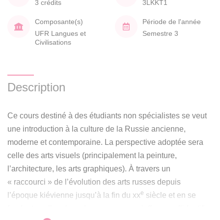
3 crédits
3LKKT1
Composante(s)
Période de l'année
UFR Langues et
Semestre 3
Civilisations
Description
Ce cours destiné à des étudiants non spécialistes se veut
une introduction à la culture de la Russie ancienne,
moderne et contemporaine. La perspective adoptée sera
celle des arts visuels (principalement la peinture,
l’architecture, les arts graphiques). À travers un
« raccourci » de l’évolution des arts russes depuis
e
l’époque kiévienne jusqu’à la fin du xx
siècle et en se
fondant sur l’analyse des œuvres, on s’efforcera d’identifier