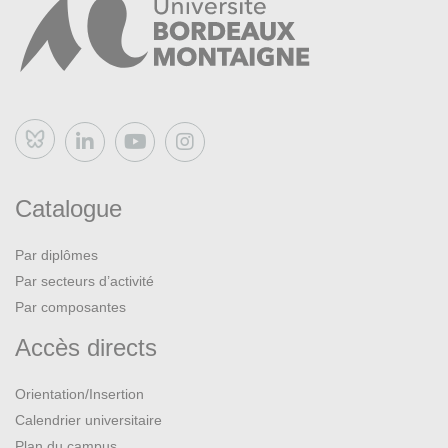
MARCADÉ, Valentine. Le renouveau de l'art pictural
russe 1863-1914. Lausanne, éditions l'Âge d'homme,
1971. BU Lettres
RÉAU, Louis.
L'Art russe
. Paris, Larousse, 1943. BU
Lettres
Bluesky
RÉAU, Louis.
L'Art russe [2] De Pierre Le Grand à nos
jours
. Paris (France) : Henri Laurens, 1922. BU Lettres
Catalogue
SVIBLOVA, Ol'ga L'vovna, LIUCCI-GOUTNIKOV,
Par diplômes
Nicolas, CHAPUIS, Nathalie, GOUTNIKOV, Nicolas
Par secteurs d’activité
Liucci, Centre national d’art et de culture Georges
Pompidou, Paris et Vladimir Potanin.
Kollektsia ! Art
Par composantes
contemporain en URSS et en Russie, 1950-2000
Accès directs
[exposition, Paris, Centre Pompidou, 14 septembre
2016-2 avril 2017
. Paris, éditions Xavier Barral, 2017.
Orientation/Insertion
BU Lettres, Bib. LE/LEA
Calendrier universitaire
Plan du campus