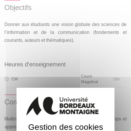
Objectifs
Donner aux étudiants une vision globale des sciences de
l’information et de la communication (fondements et
courants, auteurs et thématiques).
Heures d'enseignement
Cours
CM
16h
Magistral
Compétences visées
Maîtrise des notions-clés et appréhension des champs et
Gestion des cookies
approches communicationnelles.