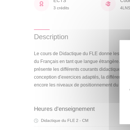
ECTS
Cod
3 crédits
4LN
Description
Le cours de Didactique du FLE donne les clefs
du Français en tant que langue étrangère. Ce 
présente les différents courants didactiques, les
conception d'exercices adaptés, la différence
encore les niveaux de positionnement du CE
Heures d'enseignement
Didactique du FLE 2 - CM
Cou