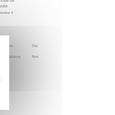
riode de
année
estre 4
 d'études
Oui
le à distance
Non
z