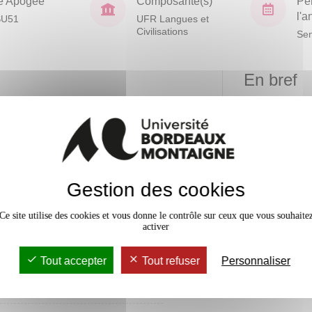
e Apogée
Composante(s)
Pé
l'
SU51
UFR Langues et
Civilisations
Sem
En bref
Mobilité
 essentielles à l'enseignement
cours pré-professionnalisant
Accessib
 critères d'évaluation et la
Gestion des cookies
 entre méthodologie et méthode ou
CRL
Ce site utilise des cookies et vous donne le contrôle sur ceux que vous souhaite
activer
Tout accepter
Tout refuser
Personnaliser
rs Magistral
24h