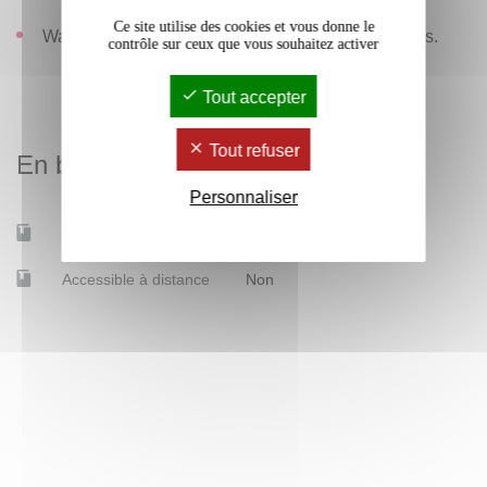
Ce site utilise des cookies et vous donne le
Wagner, P. (2014), Logique et philosophie, Ellipses.
contrôle sur ceux que vous souhaitez activer
Tout accepter
Tout refuser
En bref
Personnaliser
Mobilité d'études
Oui
Accessible à distance
Non