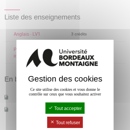
Liste des enseignements
Anglais - LV1
3 crédits
Projet professionnel et
3 crédits
identité numérique
Gestion des cookies
En bref
Ce site utilise des cookies et vous donne le
contrôle sur ceux que vous souhaitez activer
Mobilité d'études
Oui
Tout accepter
Accessible à distance
Non
Tout refuser