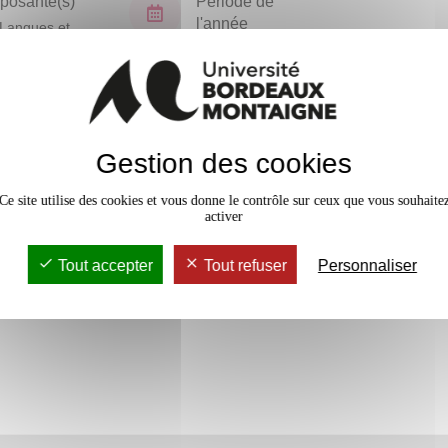
osante(s)
Période de
l'année
Langues et
isations
Printemps
En bref
Gestion des cookies
Accessib
Ce site utilise des cookies et vous donne le contrôle sur ceux que vous souhaite
activer
Tout accepter
Tout refuser
Personnaliser