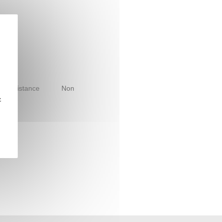
le à distance
Non
z