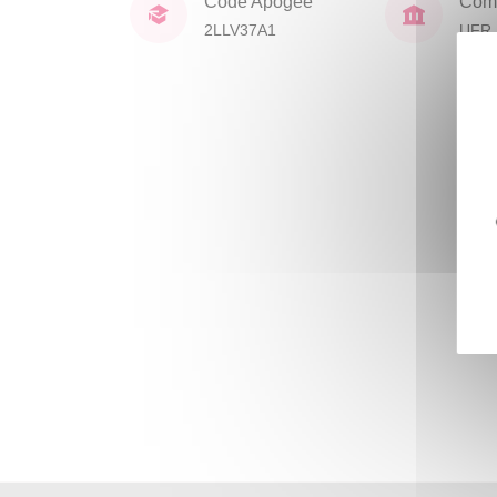
Code Apogée
Comp
2LLV37A1
UFR 
Civil