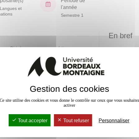
osante(s)
Période de
l'année
Langues et
isations
Semestre 1
En bref
vaux Dirigés
24h
Accessib
Gestion des cookies
Ce site utilise des cookies et vous donne le contrôle sur ceux que vous souhaite
activer
Tout accepter
Tout refuser
Personnaliser