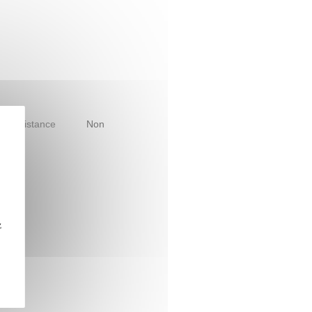
le à distance
Non
z