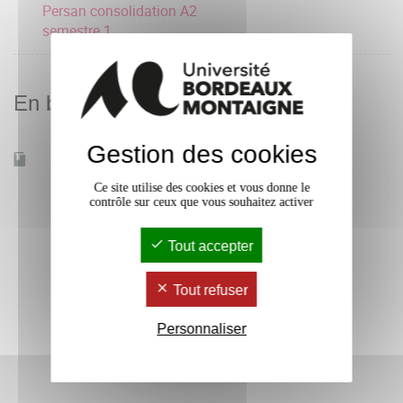
Persan consolidation A2
semestre 1
En bref
Gestion des cookies
Accessible à distance
Non
Ce site utilise des cookies et vous donne le
contrôle sur ceux que vous souhaitez activer
Tout accepter
Tout refuser
Personnaliser