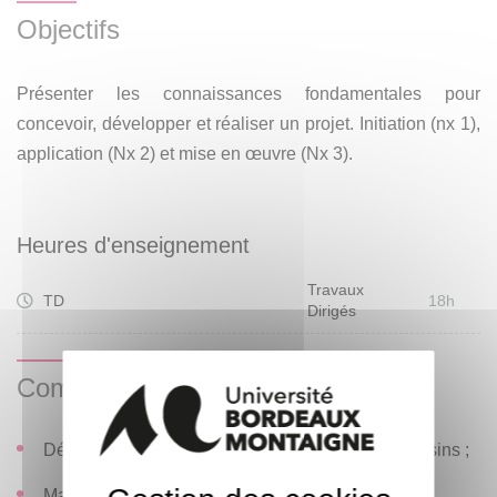
Objectifs
Présenter les connaissances fondamentales pour
concevoir, développer et réaliser un projet. Initiation (nx 1),
application (Nx 2) et mise en œuvre (Nx 3).
Heures d'enseignement
Travaux
TD
18h
Dirigés
Compétences visées
Découvrir le concept de projet et les concepts voisins ;
Maîtriser les outils de gestion de projet ;