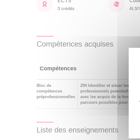
ECTS
Cod
3 crédits
4LSI
Compétences acquises
Compétences
Bloc de
294 Identifier et situer les ch
compétences
professionnels potentiellement
préprofessionnelles
avec les acquis de la formation
parcours possibles pour y acc
Liste des enseignements