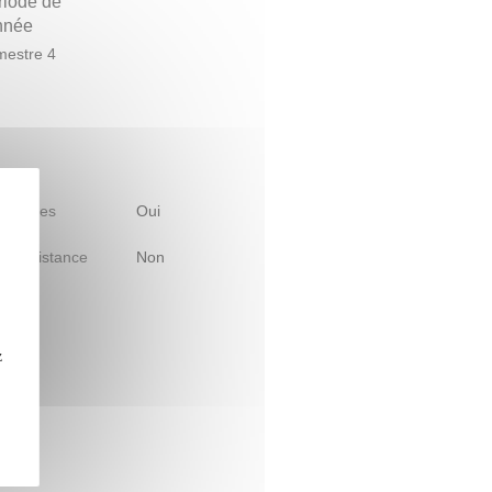
riode de
année
estre 4
 d'études
Oui
le à distance
Non
z