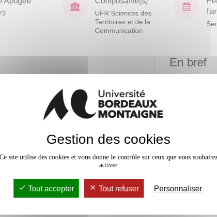
e Apogée
Composante(s)
Pé
l'
Y3
UFR Sciences des
Territoires et de la
Sem
Communication
En bref
Mobilité
Niveau
d'acquisition
Accessib
amps
x
Gestion des cookies
 en relation
 ainsi que les
Ce site utilise des cookies et vous donne le contrôle sur ceux que vous souhaite
éder
activer
Tout accepter
Tout refuser
Personnaliser