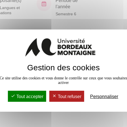
osante(s)
Période de
l'année
Langues et
isations
Semestre 6
En bref
Mobilité
laves.
Accessib
Gestion des cookies
Ce site utilise des cookies et vous donne le contrôle sur ceux que vous souhaite
activer
vaux Dirigés
12h
Tout accepter
Tout refuser
Personnaliser
rs Magistral
12h