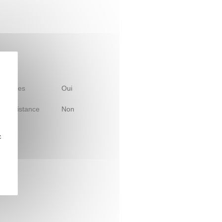
 d'études
Oui
le à distance
Non
z