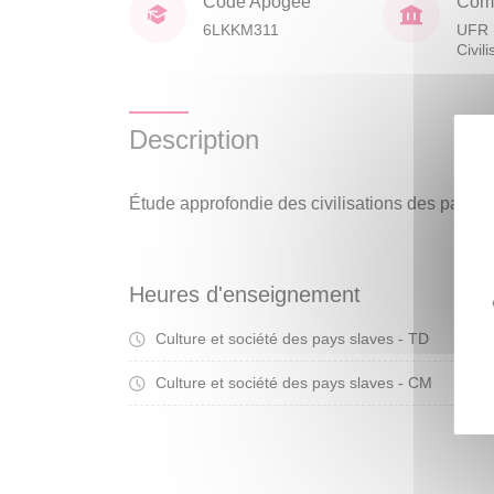
Code Apogée
Comp
6LKKM311
UFR 
Civil
Description
Étude approfondie des civilisations des pays s
Heures d'enseignement
Culture et société des pays slaves - TD
Tra
Culture et société des pays slaves - CM
Cou