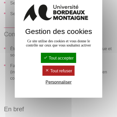
Session 1 : contrôle continu
Session 2 et non-assidus : oral (20 minutes)
Gestion des cookies
Compétences visées
Ce site utilise des cookies et vous donne le
contrôle sur ceux que vous souhaitez activer
Être capable d'analyser à l'écrit une œuvre artistique et
son contexte
Tout accepter
Faire preuve de clarté pour développer oralement
Tout refuser
(individuellement ou en groupe) un thème abordé en
cours
Personnaliser
En bref