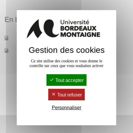
En bref
Mobilité d'études
Oui
Gestion des cookies
Accessible à distance
Non
Ce site utilise des cookies et vous donne le
contrôle sur ceux que vous souhaitez activer
Tout accepter
Tout refuser
Personnaliser