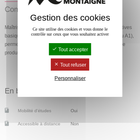
Compétences visées
Gestion des cookies
Maîtrise de compétences linguistiques et communicatives
Ce site utilise des cookies et vous donne le
contrôle sur ceux que vous souhaitez activer
basiques en portugais, définies par le CECRL (niveau A1),
permettant à l’étudiant de s’exprimer simplement, et de
Tout accepter
produire des textes courts.
Tout refuser
Personnaliser
En bref
Mobilité d'études
Oui
Accessible à distance
Non