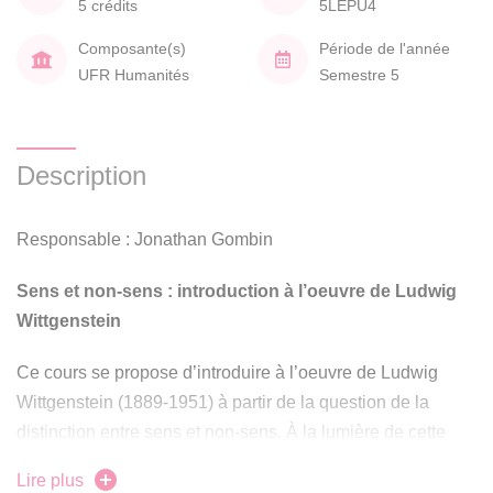
5 crédits
5LEPU4
Composante(s)
Période de l'année
UFR Humanités
Semestre 5
Description
Responsable : Jonathan Gombin
Sens et non-sens : introduction à l’oeuvre de Ludwig
Wittgenstein
Ce cours se propose d’introduire à l’oeuvre de Ludwig
Wittgenstein (1889-1951) à partir de la question de la
distinction entre sens et non-sens. À la lumière de cette
question, on étudiera des passages centraux des trois
Lire plus
ouvrages principaux de Wittgenstein, à savoir le
Tractatus