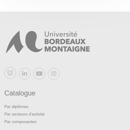
Chauviré, Christiane, éd. 2009.
Lire le Tractatus Logico-
Philosophicus de Wittgenstein
. Paris: Vrin.
Diamond, Cora. 2004.
L’esprit réaliste. Wittgenstein, la
philosophie et l’esprit
. Paris: PUF.
Laugier, Sandra, et Christiane Chauviré, éd. 2006.
Lire
les Recherches Philosophiques de Wittgenstein
.
Paris: Vrin.
Bluesky
Catalogue
Par diplômes
Par secteurs d’activité
Par composantes