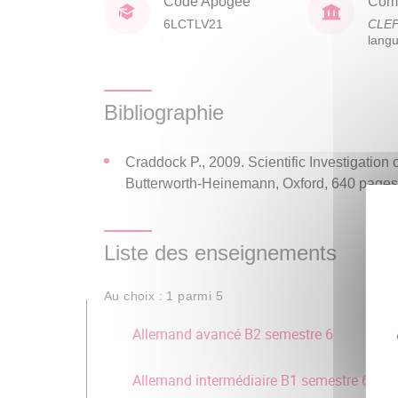
Code Apogée
Comp
6LCTLV21
CLE
lang
Bibliographie
Craddock P., 2009. Scientific Investigation
Butterworth-Heinemann, Oxford, 640 pages
Liste des enseignements
Au choix : 1 parmi 5
Allemand avancé B2 semestre 6
Allemand intermédiaire B1 semestre 6