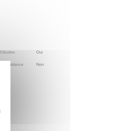
 d'études
Oui
le à distance
Non
z