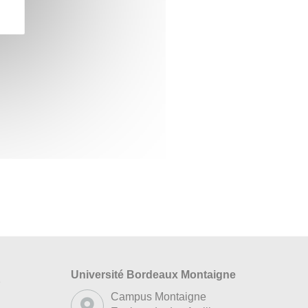
Université Bordeaux Montaigne
s
Campus Montaigne