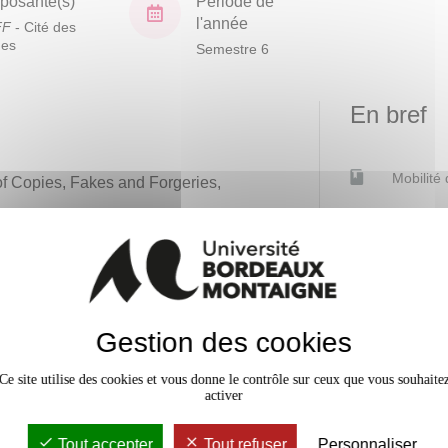
osante(s)
Période de
l'année
FF
- Cité des
ues
Semestre 6
En bref
Mobilité
 of Copies, Fakes and Forgeries,
.
Accessib
Gestion des cookies
Ce site utilise des cookies et vous donne le contrôle sur ceux que vous souhaite
activer
Tout accepter
Tout refuser
Personnaliser