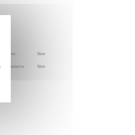
 d'études
Non
le à distance
Non
z