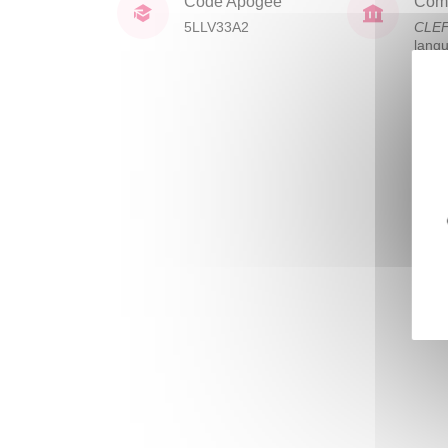
Code Apogée
Comp
5LLV33A2
CLE
lang