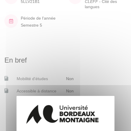
5LLV21B1
CLEFF
- Cité des
langues
Période de l'année
Semestre 5
En bref
Mobilité d'études
Non
Accessible à distance
Non