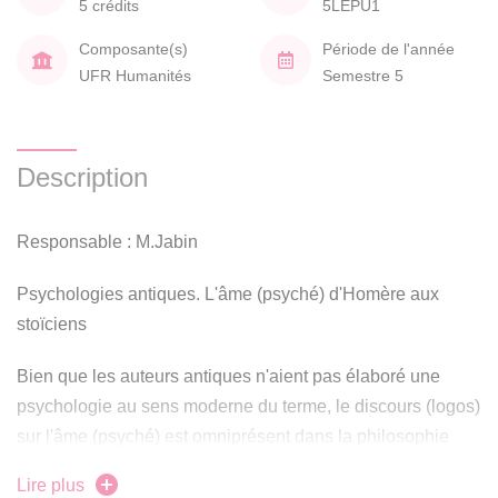
5 crédits
5LEPU1
Composante(s)
Période de l'année
UFR Humanités
Semestre 5
Description
Responsable : M.Jabin
Psychologies antiques. L'âme (psyché) d'Homère aux
stoïciens
Bien que les auteurs antiques n'aient pas élaboré une
psychologie au sens moderne du terme, le discours (logos)
sur l'âme (psyché) est omniprésent dans la philosophie
ancienne. Ce cours propose d'étudier l'histoire du concept
Lire plus
d'âme dans les textes antiques, parcourant ainsi de