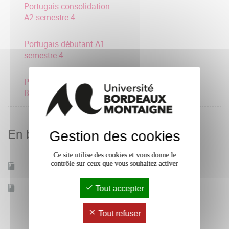
Portugais consolidation
A2 semestre 4
Portugais débutant A1
semestre 4
Portugais intermédiaire
B1 semestre 4
En bref
Gestion des cookies
Ce site utilise des cookies et vous donne le
contrôle sur ceux que vous souhaitez activer
Mobilité d'études
Oui
Accessible à distance
Tout accepter
Non
Tout refuser