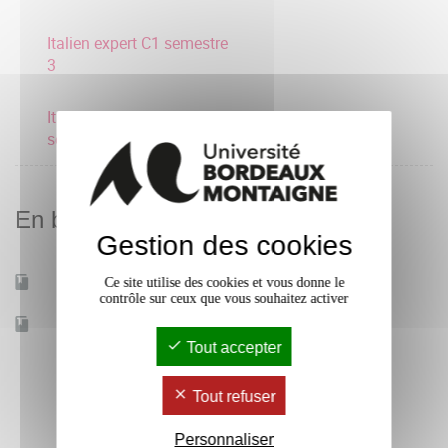
Italien expert C1 semestre
3
Italien débutant A1
semestre 3
En bref
Gestion des cookies
Ce site utilise des cookies et vous donne le
Mobilité d'études
Oui
contrôle sur ceux que vous souhaitez activer
Accessible à distance
Non
Tout accepter
Tout refuser
Personnaliser