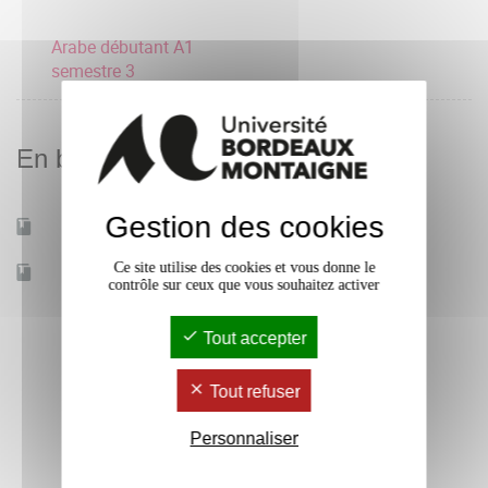
Arabe débutant A1
semestre 3
En bref
Gestion des cookies
Mobilité d'études
Oui
Ce site utilise des cookies et vous donne le
Accessible à distance
Non
contrôle sur ceux que vous souhaitez activer
Tout accepter
Tout refuser
Personnaliser