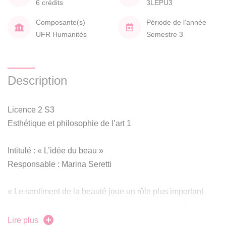
6 crédits
3LEPU3
Composante(s)
Période de l'année
UFR Humanités
Semestre 3
Description
Licence 2 S3
Esthétique et philosophie de l’art 1
Intitulé : « L’idée du beau »
Responsable : Marina Seretti
« Le sentiment de la beauté joue un rôle plus important
dans la vie que n’en a jamais joué la théorie esthétique au
sein de la philosophie », écrivait Santayana dans son
Lire plus