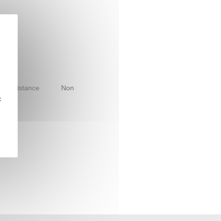
le à distance
Non
z