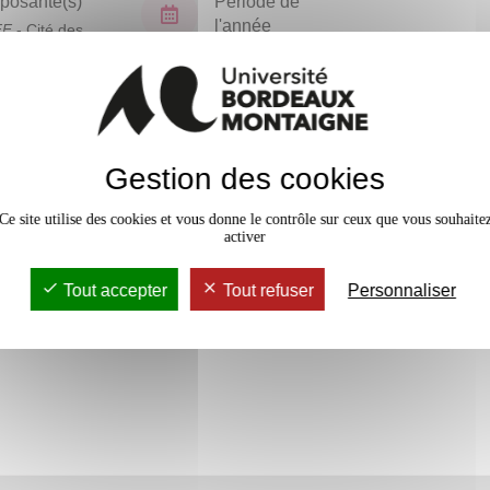
osante(s)
Période de
l'année
FF
- Cité des
ues
Semestre 6
En bref
Gestion des cookies
Accessib
Ce site utilise des cookies et vous donne le contrôle sur ceux que vous souhaite
activer
Tout accepter
Tout refuser
Personnaliser