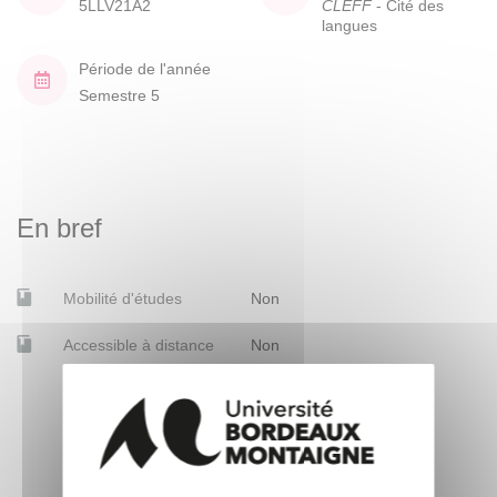
5LLV21A2
CLEFF
- Cité des
langues
Période de l'année
Semestre 5
En bref
Mobilité d'études
Non
Accessible à distance
Non