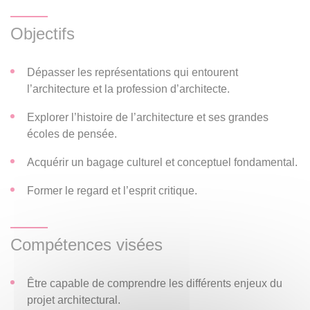
est l’objet de cette discipline, pour bien cerner notamment
Objectifs
les missions de l’architecte. On étudiera ensuite l’évolution
historique des formes et des idées afin de mieux
comprendre ensemble, usagers que nous sommes tous,
Dépasser les représentations qui entourent
quels sont les enjeux du projet architectural, pour
l’architecture et la profession d’architecte.
aujourd’hui et pour demain…
Explorer l’histoire de l’architecture et ses grandes
écoles de pensée.
Acquérir un bagage culturel et conceptuel fondamental.
Former le regard et l’esprit critique.
Compétences visées
Être capable de comprendre les différents enjeux du
projet architectural.