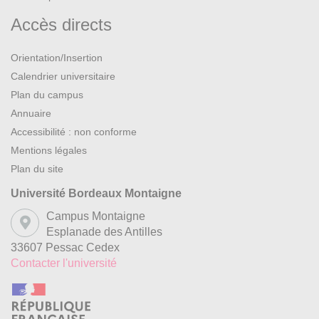
Norberg-Schulz C. L’Art du lieu. Paris: Le Moniteur, 1997.
Accès directs
Nuttgens P. Histoire de l’Architecture. 2e édition. Paris:
Orientation/Insertion
Phaidon, 2002.
Calendrier universitaire
Plan du campus
Pouillon F. Les Pierres sauvages. Paris: Points, 2008.
Annuaire
Accessibilité : non conforme
Sutton I. L’Architecture occidentale. Paris: Thames &
Mentions légales
Hudson, 2003.
Plan du site
Zevi B. Apprendre à voir l’architecture. Paris: Editions de
Université Bordeaux Montaigne
Minuit, 1959.
Campus Montaigne
Esplanade des Antilles
Zumthor P. Penser L’architecture. 3rd ed. Bâle: Birkhäuser,
33607 Pessac Cedex
2010.
Contacter l'université
Revues : Archistorm, l’Architecture d’aujourdhui, El croquis