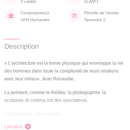
3 crédits
2LAAT1
Composante(s)
Période de l'année
UFR Humanités
Semestre 2
Description
« L’architecture est la forme physique qui enveloppe la vie
des hommes dans toute la complexité de leurs relations
avec leur milieu». Jean Renaudie.
La peinture, comme le théâtre, la photographie, la
sculpture, le cinéma ont des spectateurs.
L’architecture a des usagers.
Lire plus
À travers cet enseignement, on définira précisément quel