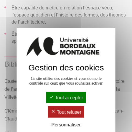
Être capable de mettre en relation l’espace vécu,
l’espace quotidien et l’histoire des formes, des théories
de l’architecture.
Être capable de tisser des liens entre questions
spatiales et société.
Bibliographie
Gestion des cookies
Ce site utilise des cookies et vous donne le
Castex J. Renaissance, Baroque et Classicisme : Histoire
contrôle sur ceux que vous souhaitez activer
de l’architecture 1420-1720. 2e éd. Paris: Editions de la
Villette, 2004.
Tout accepter
Clément G. La sagesse du jardinier. Paris: Editions Jean-
Tout refuser
Claude Béhar, 2006.
Personnaliser