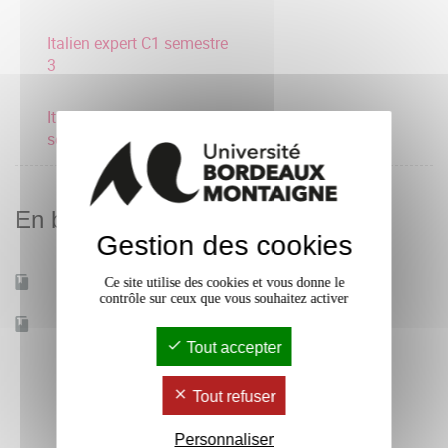
Italien expert C1 semestre
3
Italien débutant A1
semestre 3
En bref
Gestion des cookies
Ce site utilise des cookies et vous donne le
Mobilité d'études
Oui
contrôle sur ceux que vous souhaitez activer
Accessible à distance
Non
Tout accepter
Tout refuser
Personnaliser