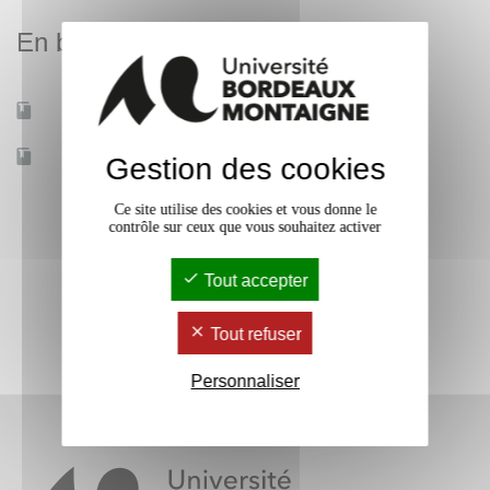
En bref
Mobilité d'études
Oui
Accessible à distance
Non
Gestion des cookies
Ce site utilise des cookies et vous donne le
contrôle sur ceux que vous souhaitez activer
Tout accepter
Tout refuser
Personnaliser