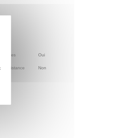
 d'études
Oui
le à distance
Non
z