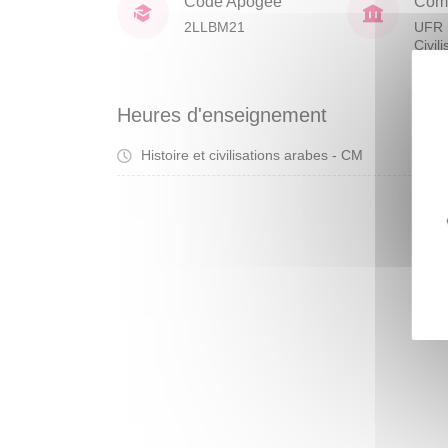
Code Apogée
Comp
2LLBM21
UFR 
Civil
Heures d'enseignement
Histoire et civilisations arabes - CM
Cou