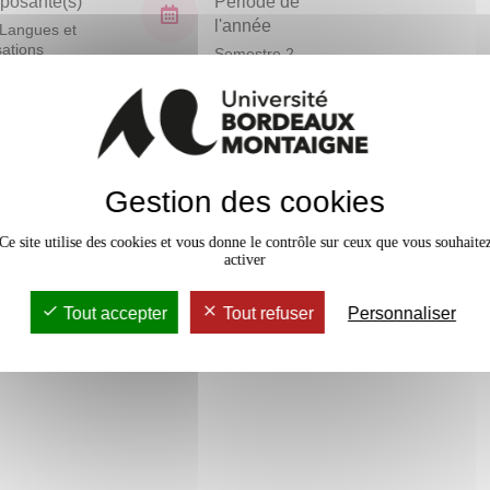
osante(s)
Période de
l'année
Langues et
isations
Semestre 2
En bref
rs Magistral
24h
Gestion des cookies
Mobilité
Accessib
Ce site utilise des cookies et vous donne le contrôle sur ceux que vous souhaite
activer
Tout accepter
Tout refuser
Personnaliser