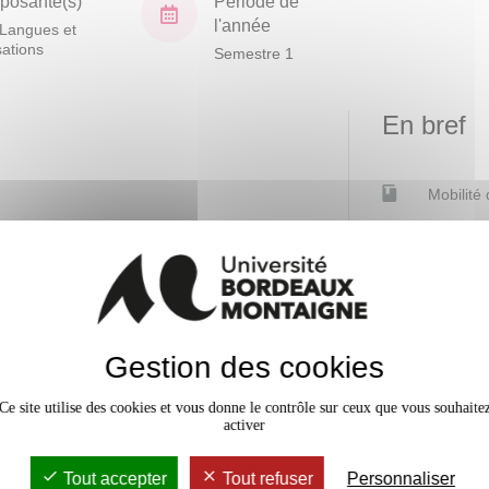
osante(s)
Période de
l'année
Langues et
isations
Semestre 1
En bref
Mobilité
Accessib
vaux Dirigés
24h
Gestion des cookies
Ce site utilise des cookies et vous donne le contrôle sur ceux que vous souhaite
activer
Tout accepter
Tout refuser
Personnaliser