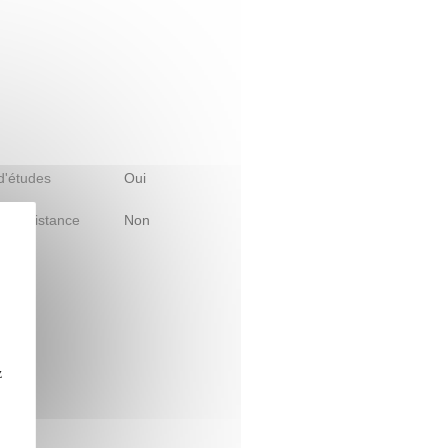
 d'études
Oui
le à distance
Non
z