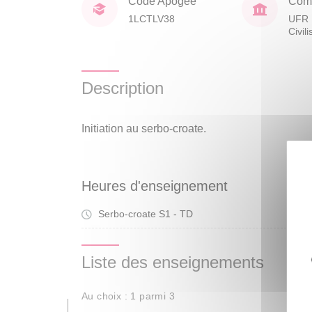
Code Apogée
Comp
1LCTLV38
UFR 
Civil
Description
Initiation au serbo-croate.
Heures d'enseignement
Serbo-croate S1 - TD
Tra
Liste des enseignements
Au choix : 1 parmi 3