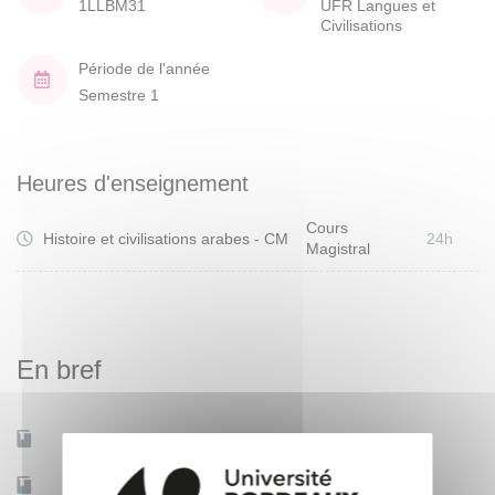
1LLBM31
UFR Langues et
Civilisations
Période de l'année
Semestre 1
Heures d'enseignement
Cours
Histoire et civilisations arabes - CM
24h
Magistral
En bref
Mobilité d'études
Oui
Accessible à distance
Non