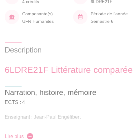
4 crédits
6LDRE21F
Composante(s)
Période de l'année
UFR Humanités
Semestre 6
Description
6LDRE21F Littérature comparée
Narration, histoire, mémoire
ECTS : 4
Enseignant : Jean-Paul Engélibert
Ce programme n’est proposé qu’en Formation à Distance
Lire plus