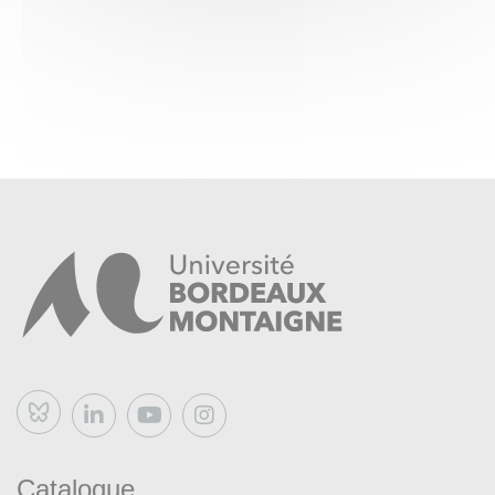
Larousse, 2006.
Servier, Jean,
Histoire de l’utopie
(1967), Paris, Gallimard,
coll. « Idées », n° 127.
Trousson, Raymond,
Voyages au pays de nulle part
.
Histoire littéraire de la pensée utopique. Editions de
l’université de Bruxelles, 1999.
Bluesky
Catalogue