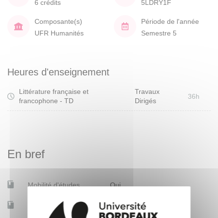
6 crédits
5LDRY1F
Composante(s)
Période de l'année
UFR Humanités
Semestre 5
Heures d'enseignement
Littérature française et
Travaux
36h
francophone - TD
Dirigés
En bref
Mobilité d'études
Oui
Accessible à distance
Oui