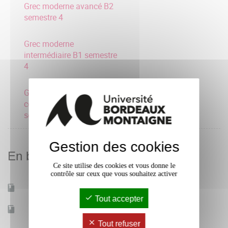
Grec moderne avancé B2
semestre 4
Grec moderne
intermédiaire B1 semestre
4
Grec moderne
consolidation A2
semestre 4
Gestion des cookies
En bref
Ce site utilise des cookies et vous donne le
contrôle sur ceux que vous souhaitez activer
Mobilité d'études
Oui
Tout accepter
Accessible à distance
Non
Tout refuser