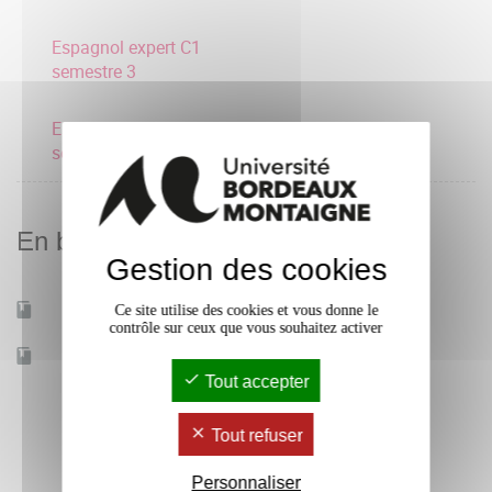
Espagnol expert C1
semestre 3
Espagnol avancé B2
semestre 3
En bref
Gestion des cookies
Ce site utilise des cookies et vous donne le
Mobilité d'études
Oui
contrôle sur ceux que vous souhaitez activer
Accessible à distance
Non
Tout accepter
Tout refuser
Personnaliser